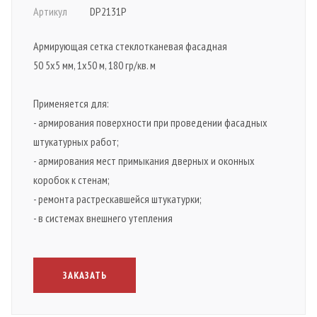
Артикул
Артикул
DP2131P
DP2131P
Армирующая сетка стеклотканевая фасадная
Для монтажа теплоизоляционных плит к несущему
50 5x5 мм, 1x50 м, 180 гр/кв. м
основанию в фасадных системах наружного утепления.
Специальные ребра ограничивают глубину монтажа,
Применяется для:
предотвращают деформацию теплоизоляционных плит,
- армирования поверхности при проведении фасадных
препятствуя теплопотерям.
штукатурных работ;
- армирования мест примыкания дверных и оконных
коробок к стенам;
ЗАКАЗАТЬ
- ремонта растрескавшейся штукатурки;
- в системах внешнего утепления
ЗАКАЗАТЬ